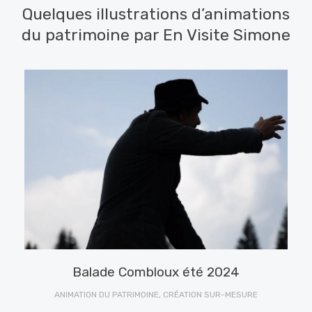
Quelques illustrations d’animations
du patrimoine par En Visite Simone
 –
Balade Combloux été 2024
ANIMATION DU PATRIMOINE, CRÉATION SUR-MESURE
A