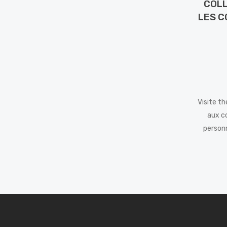
COLL
LES C
Visite t
aux co
personn