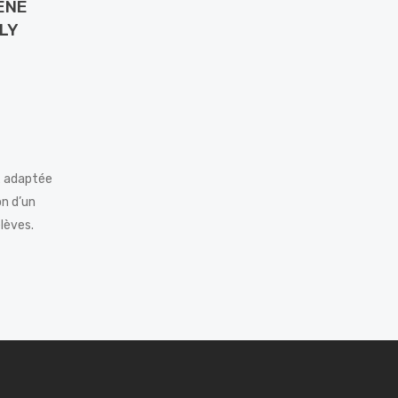
ENE
LY
x adaptée
on d’un
lèves.